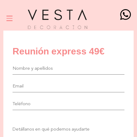
Reunión express 49€
Por
favor,
deja
este