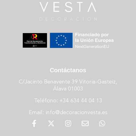
Contáctanos
C/Jacinto Benavente 39 Vitoria-Gasteiz,
Álava 01003
Teléfono: +34 634 44 04 13
Email: info@decoracionvesta.es