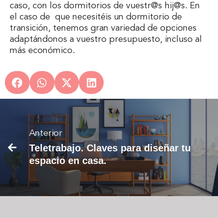
caso, con los dormitorios de vuestr@s hij@s. En
el caso de que necesitéis un dormitorio de
transición, tenemos gran variedad de opciones
adaptándonos a vuestro presupuesto, incluso al
más económico.
Sigui
Anterior
Higi
Teletrabajo. Claves para diseñar tu
postura
espacio en casa.
ergono