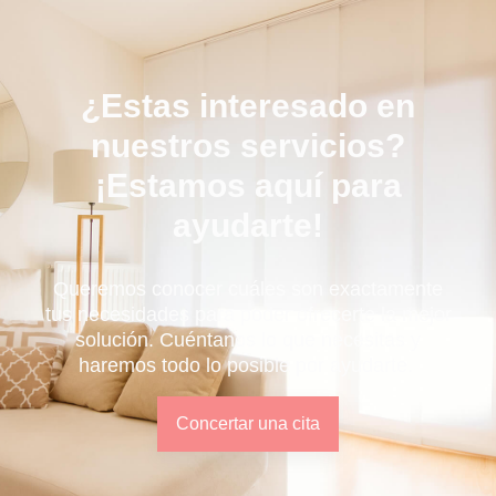
¿Estas interesado en
nuestros servicios?
¡Estamos aquí para
ayudarte!
Queremos conocer cuáles son exactamente
tus necesidades para poder ofrecer
te
la mejor
solución.
Cuéntanos lo que necesitas y
haremos todo lo posible por ayudarte.
Concertar una cita