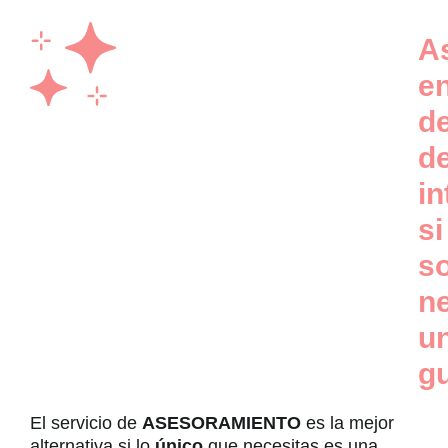
A
e
d
d
in
si
s
n
u
g
El servicio de
ASESORAMIENTO
es la mejor
alternativa si lo
único
que necesitas es una