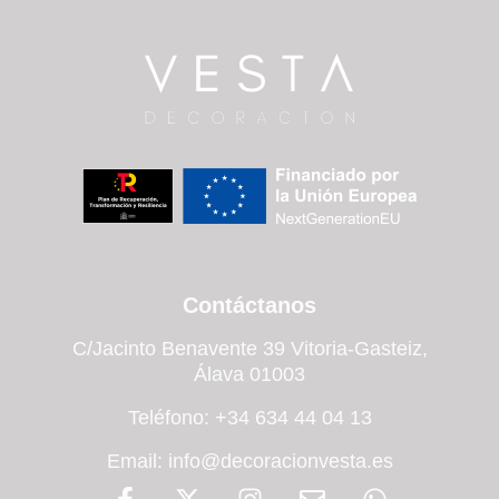
Contáctanos
C/Jacinto Benavente 39 Vitoria-Gasteiz,
Álava 01003
Teléfono: +34 634 44 04 13
Email: info@decoracionvesta.es