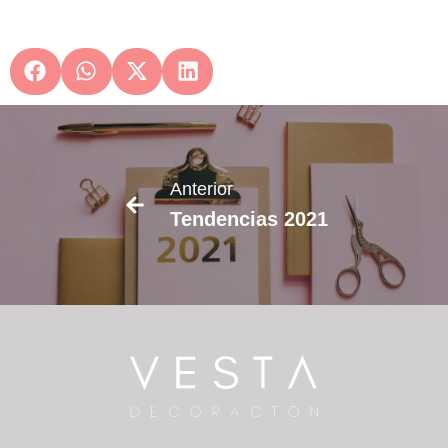
Siguien
Anterior
Pi
Tendencias 2021
tropic
Logro