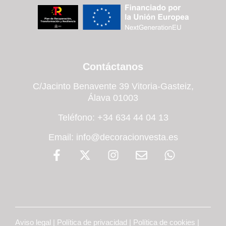
Contáctanos
C/Jacinto Benavente 39 Vitoria-Gasteiz,
Álava 01003
Teléfono: +34 634 44 04 13
Email: info@decoracionvesta.es
Aviso legal
|
Política de privacidad
|
Política de cookies
|